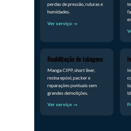
perdas de pressão, ruturas e
t
humidades.
f
e
Ver serviço →
V
Reabilitação de tubagens
I
Manga CIPP, short liner,
I
resina epóxi, packer e
c
reparações pontuais sem
t
grandes demolições.
t
Ver serviço →
P