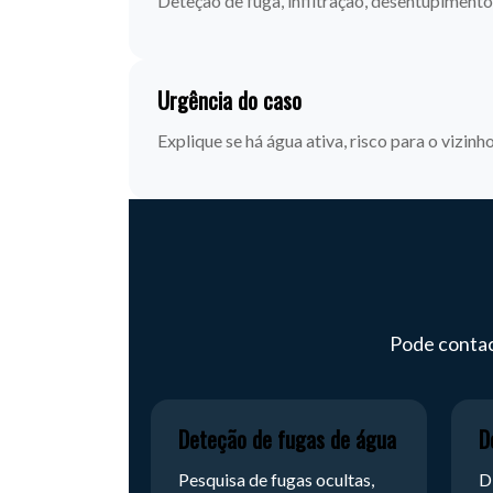
Deteção de fuga, infiltração, desentupiment
Urgência do caso
Explique se há água ativa, risco para o vizin
Pode contac
Deteção de fugas de água
D
Pesquisa de fugas ocultas,
D