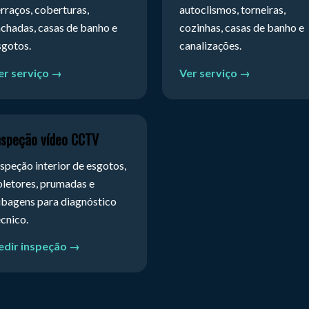
erraços, coberturas,
autoclismos, torneiras,
achadas, casas de banho e
cozinhas, casas de banho e
sgotos.
canalizações.
er serviço →
Ver serviço →
nspeção vídeo CCTV
nspeção interior de esgotos,
oletores, prumadas e
ubagens para diagnóstico
écnico.
edir inspeção →