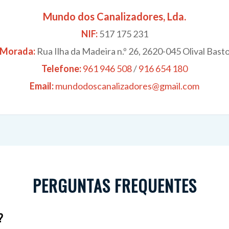
Mundo dos Canalizadores, Lda.
NIF:
517 175 231
Morada:
Rua Ilha da Madeira n.º 26, 2620-045 Olival Bast
Telefone:
961 946 508
/
916 654 180
Email:
mundodoscanalizadores@gmail.com
PERGUNTAS FREQUENTES
?