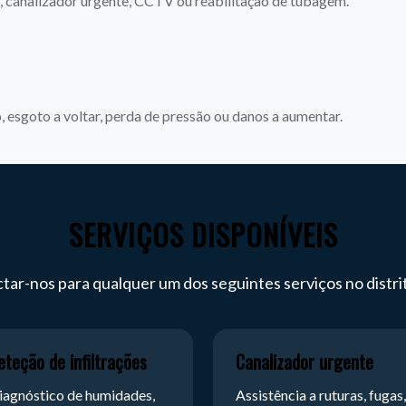
o, canalizador urgente, CCTV ou reabilitação de tubagem.
ho, esgoto a voltar, perda de pressão ou danos a aumentar.
SERVIÇOS DISPONÍVEIS
tar-nos para qualquer um dos seguintes serviços no distrit
eteção de infiltrações
Canalizador urgente
iagnóstico de humidades,
Assistência a ruturas, fugas,