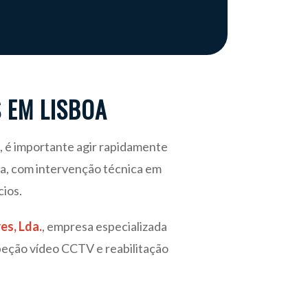
 EM LISBOA
, é importante agir rapidamente
oa, com intervenção técnica em
cios.
s, Lda.
, empresa especializada
peção vídeo CCTV e reabilitação