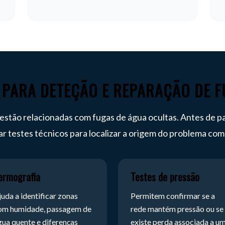
 PARA DETEÇÃO E REPARAÇÃO DE F
stão relacionadas com fugas de água ocultas. Antes de pa
r testes técnicos para localizar a origem do problema com
ermografia
Testes de pressão
juda a identificar zonas
Permitem confirmar se a
om humidade, passagem de
rede mantém pressão ou se
gua quente e diferenças
existe perda associada a u