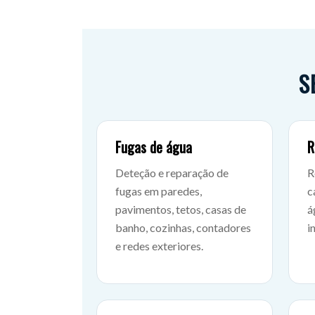
S
Fugas de água
R
Deteção e reparação de
R
fugas em paredes,
c
pavimentos, tetos, casas de
á
banho, cozinhas, contadores
i
e redes exteriores.