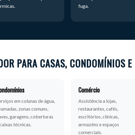
érmicas.
fuga.
DOR PARA CASAS, CONDOMÍNIOS E
ondomínios
Comércio
erviços em colunas de água,
Assistência a lojas,
rumadas, zonas comuns,
restaurantes, cafés,
aves, garagens, coberturas
escritórios, clínicas,
 caixas técnicas.
armazéns e espaços
comerciais.