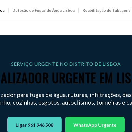
boa
Deteção de Fugas de Água Lisboa
Reabilitação de Tubagens 
SERVIÇO URGENTE NO DISTRITO DE LISBOA
ALIZADOR URGENTE EM LI
zador para fugas de água, ruturas, infiltrações, d
nho, cozinhas, esgotos, autoclismos, torneiras e c
Ligar 961 946 508
WhatsApp Urgente