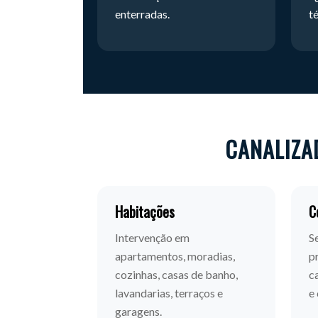
enterradas.
t
CANALIZA
Habitações
C
Intervenção em
S
apartamentos, moradias,
p
cozinhas, casas de banho,
c
lavandarias, terraços e
e
garagens.