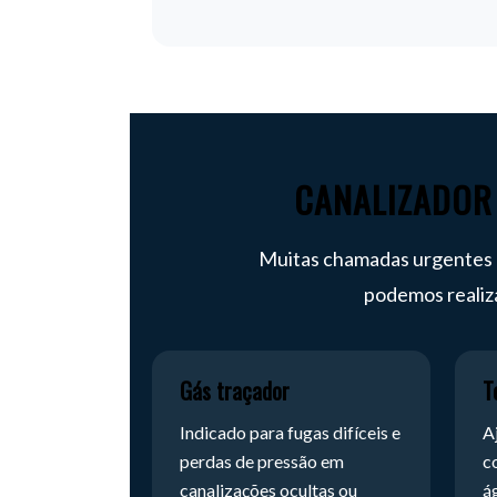
CANALIZADOR
Muitas chamadas urgentes e
podemos realiza
Gás traçador
T
Indicado para fugas difíceis e
A
perdas de pressão em
c
canalizações ocultas ou
á